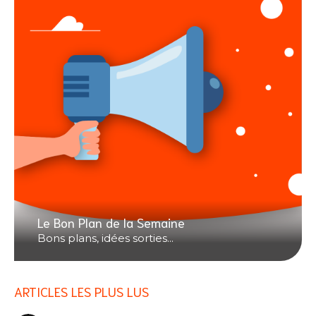
Le Bon Plan de la Semaine
Bons plans, idées sorties...
ARTICLES LES PLUS LUS