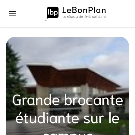
Aller
au
contenu
Grande brocante
étudiante sur le
campus