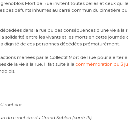
enoblois Mort de Rue invitent toutes celles et ceux qui l
mbes des défunts inhumés au carré commun du cimetière du 
écédées dans la rue ou des conséquences d’une vie à la r
la solidarité entre les vivants et les morts en cette journée 
our la dignité de ces personnes décédées prématurément.
 actions menées par le Collectif Mort de Rue pour alerter é
 la vie à la rue. Il fait suite à la
commémoration du 3 jui
noblois.
 Cimetière
un du cimetière du Grand Sablon (carré 16).