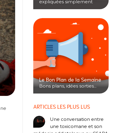
expliquées simplement
Le Bon Plan de la Semaine
Bons plans, idées sorties...
ARTICLES LES PLUS LUS
une
Une conversation entre
une toxicomane et son