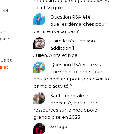
médecin addictologue au CSAPA
e
Point-Virgule
Petit
Question RSA #14 :
quelles démarches pour
partir en vacances ?
ue.
qui est
Faire le récit de son
addiction 1
Julien, Anita et Noa
lus et
Question RSA 5 : Je vis
llet
chez mes parents, que
dois-je déclarer pour percevoir la
prime d’activité ?
Santé mentale et
précarité, partie 1 : les
ressources sur la métropole
grenobloise en 2025
Se loger 1