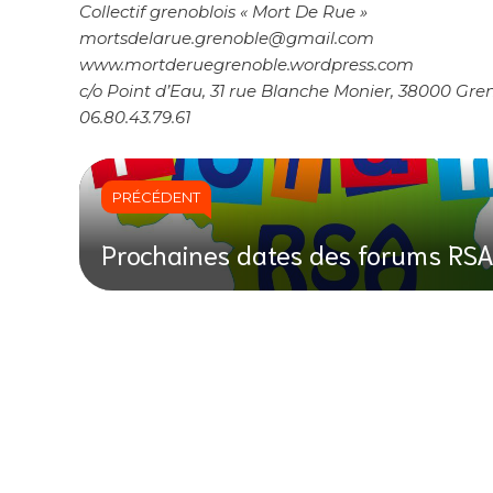
Collectif grenoblois « Mort De Rue »
mortsdelarue.grenoble@gmail.com
www.mortderuegrenoble.wordpress.com
c/o Point d’Eau, 31 rue Blanche Monier, 38000 Gre
06.80.43.79.61
PRÉCÉDENT
Prochaines dates des forums RS