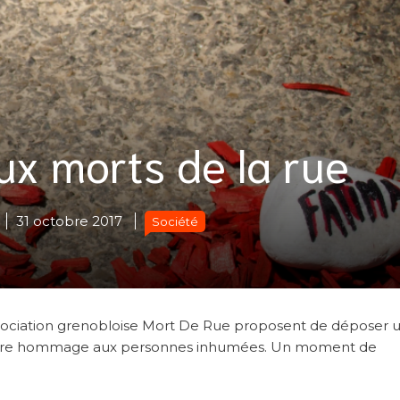
x morts de la rue
31 octobre 2017
Société
ssociation grenobloise Mort De Rue proposent de déposer 
endre hommage aux personnes inhumées. Un moment de