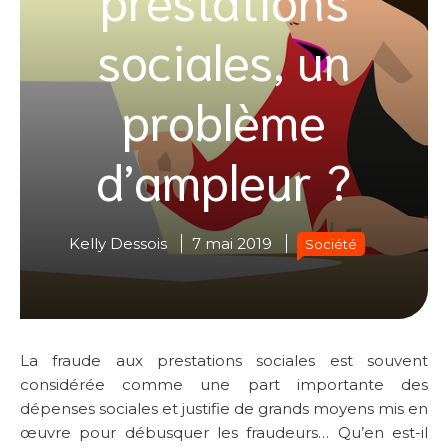
sociales, un
problème
d’ampleur ?
Kelly Dessois
7 mai 2019
Société
La fraude aux prestations sociales est souvent
considérée comme une part importante des
dépenses sociales et justifie de grands moyens mis en
œuvre pour débusquer les fraudeurs… Qu’en est-il