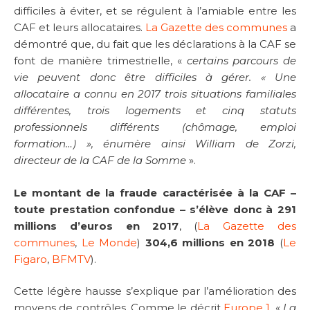
difficiles à éviter, et se régulent à l’amiable entre les
CAF et leurs allocataires.
La Gazette des communes
a
démontré que, du fait que les déclarations à la CAF se
font de manière trimestrielle, «
certains parcours de
vie peuvent donc être difficiles à gérer. « Une
allocataire a connu en 2017 trois situations familiales
différentes, trois logements et cinq statuts
professionnels différents (chômage, emploi
formation…) », énumère ainsi William de Zorzi,
directeur de la CAF de la Somme
».
Le montant de la fraude caractérisée à la CAF –
toute prestation confondue – s’élève donc à 291
millions d’euros en 2017
, (
La Gazette des
communes
,
Le Monde
)
304,6 millions en 2018
(
Le
Figaro
,
BFMTV
).
Cette légère hausse s’explique par l’amélioration des
moyens de contrôles. Comme le décrit
Europe 1
, «
La