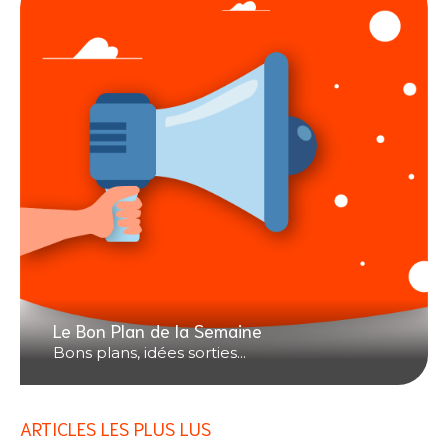
Le Bon Plan de la Semaine
Bons plans, idées sorties...
ARTICLES LES PLUS LUS