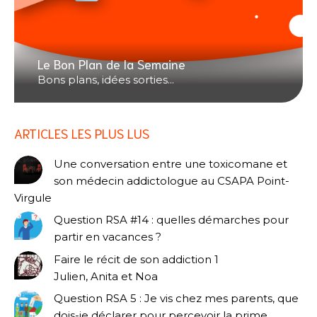
Le Bon Plan de la Semaine
Bons plans, idées sorties...
ARTICLES LES PLUS LUS
Une conversation entre une toxicomane et
son médecin addictologue au CSAPA Point-
Virgule
Question RSA #14 : quelles démarches pour
partir en vacances ?
Faire le récit de son addiction 1
Julien, Anita et Noa
Question RSA 5 : Je vis chez mes parents, que
dois-je déclarer pour percevoir la prime