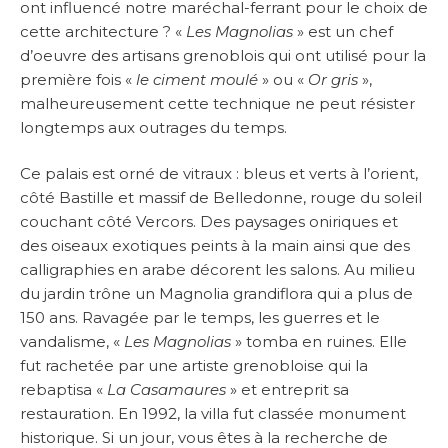
ont influencé notre maréchal-ferrant pour le choix de
cette architecture ? «
Les Magnolias
» est un chef
d’oeuvre des artisans grenoblois qui ont utilisé pour la
première fois «
le ciment moulé
» ou «
Or gris
»,
malheureusement cette technique ne peut résister
longtemps aux outrages du temps.
Ce palais est orné de vitraux : bleus et verts à l’orient,
côté Bastille et massif de Belledonne, rouge du soleil
couchant côté Vercors. Des paysages oniriques et
des oiseaux exotiques peints à la main ainsi que des
calligraphies en arabe décorent les salons. Au milieu
du jardin trône un Magnolia grandiflora qui a plus de
150 ans. Ravagée par le temps, les guerres et le
vandalisme, «
Les Magnolias
» tomba en ruines. Elle
fut rachetée par une artiste grenobloise qui la
rebaptisa «
La Casamaures
» et entreprit sa
restauration. En 1992, la villa fut classée monument
historique. Si un jour, vous êtes à la recherche de