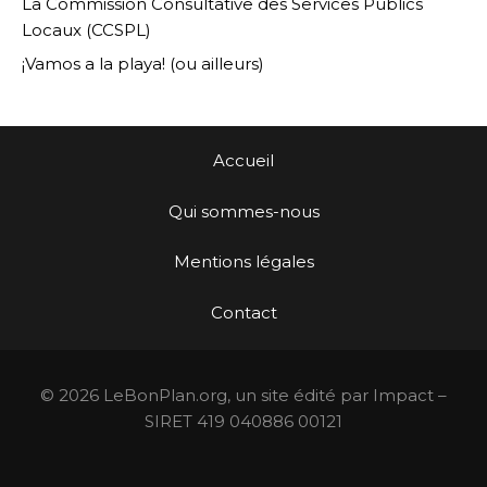
La Commission Consultative des Services Publics
Locaux (CCSPL)
¡Vamos a la playa! (ou ailleurs)
Accueil
Qui sommes-nous
Mentions légales
Contact
© 2026 LeBonPlan.org, un site édité par Impact –
SIRET 419 040886 00121