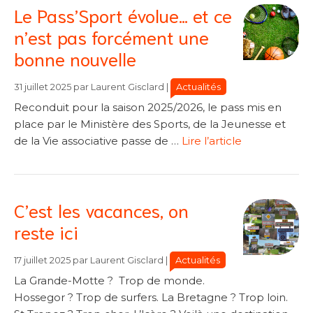
Le Pass’Sport évolue… et ce
n’est pas forcément une
bonne nouvelle
Catégories
Catégories
Actualités
31 juillet 2025
par
Laurent Gisclard
|
Reconduit pour la saison 2025/2026, le pass mis en
place par le Ministère des Sports, de la Jeunesse et
de la Vie associative passe de …
Lire l’article
C’est les vacances, on
reste ici
Catégories
Catégories
Actualités
17 juillet 2025
par
Laurent Gisclard
|
La Grande-Motte ? Trop de monde.
Hossegor ? Trop de surfers. La Bretagne ? Trop loin.