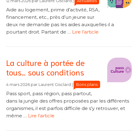
Actualités
12 mars 2026
par
Laurent Gisclard
|
Aide au logement, prime d’activité, RSA,
financement, etc., près d’un jeune sur
deux ne demande pas les aides auxquelles il a
pourtant droit. Partant de …
Lire l’article
La culture à portée de
tous… sous conditions
Catégories
Catégories
Bons plans
4 mars 2026
par
Laurent Gisclard
|
Pass sport, pass région, pass partout,
dans la jungle des offres proposées par les différents
organismes, il est parfois difficile de s’y retrouver, et
même …
Lire l’article