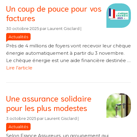
Un coup de pouce pour vos
factures
Catégories
Catégories
30 octobre 2025
par
Laurent Gisclard
|
Actualités
Près de 4 millions de foyers vont recevoir leur chèque
énergie automatiquement à partir du 3 novembre.
Le chèque énergie est une aide financière destinée …
Lire l’article
Une assurance solidaire
pour les plus modestes
Catégories
Catégories
3 octobre 2025
par
Laurent Gisclard
|
Actualités
Selon France Assureurs, un groupement qui