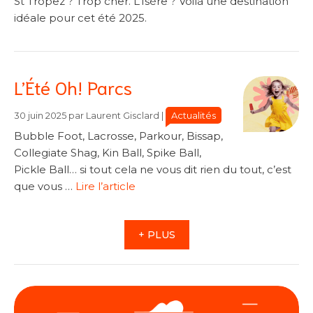
St Tropez ? Trop cher. L’Isère ? Voilà une destination
idéale pour cet été 2025.
L’Été Oh! Parcs
Catégories
Catégories
Actualités
30 juin 2025
par
Laurent Gisclard
|
Bubble Foot, Lacrosse, Parkour, Bissap,
Collegiate Shag, Kin Ball, Spike Ball,
Pickle Ball… si tout cela ne vous dit rien du tout, c’est
que vous …
Lire l’article
+ PLUS