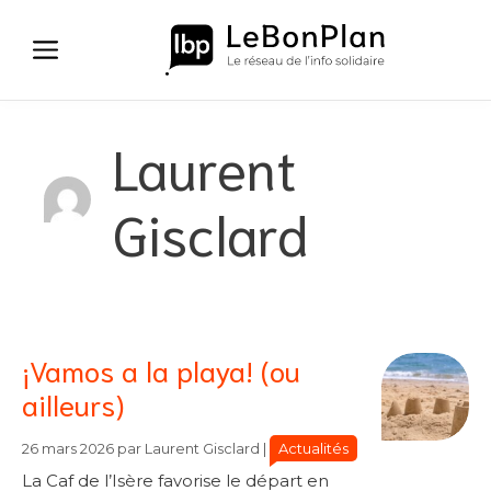
Aller
au
contenu
Laurent
Gisclard
¡Vamos a la playa! (ou
ailleurs)
Catégories
Catégories
Actualités
26 mars 2026
par
Laurent Gisclard
|
La Caf de l’Isère favorise le départ en