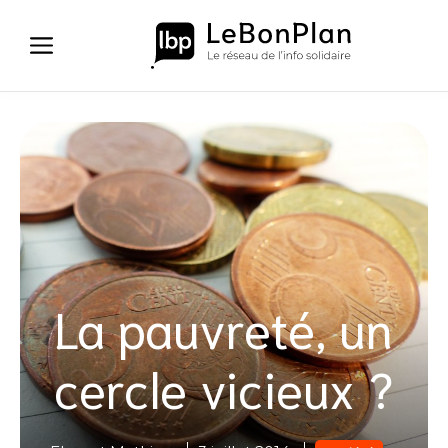
Aller
au
contenu
La pauvreté, un
cercle vicieux ?