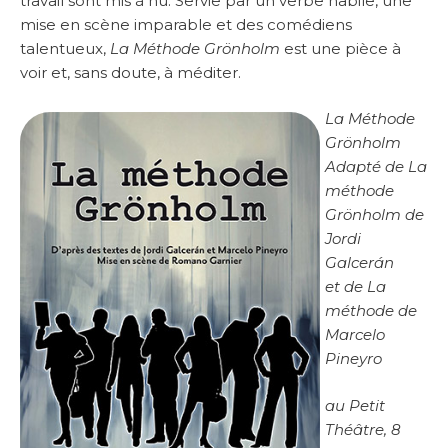
travail sont mis à nu. Servie par un verbe habile, une
mise en scène imparable et des comédiens
talentueux,
La Méthode Grönholm
est une pièce à
voir et, sans doute, à méditer.
La Méthode
Grönholm
Adapté de La
méthode
Grönholm de
Jordi
Galcerán
et de La
méthode de
Marcelo
Pineyro
au Petit
Théâtre, 8