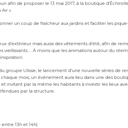
 afin de proposer le 13 mai 2017, à la boutique d’Échiroll
Air ».
onner un coup de fraîcheur aux jardins et faciliter les pique
, jeux d’extérieur mais aussi des vêtements d’été, afin de rem
es vieillissants … À moins que les animations autour du réem
nspiration.
 du groupe Ulisse, le lancement d’une nouvelle séries de re
, chaque mois, un événement aura lieu dans une des bouti
et invitant par la même les habitants à investir les lieux av
éfendues par la structure.
 entre 13h et 14h)