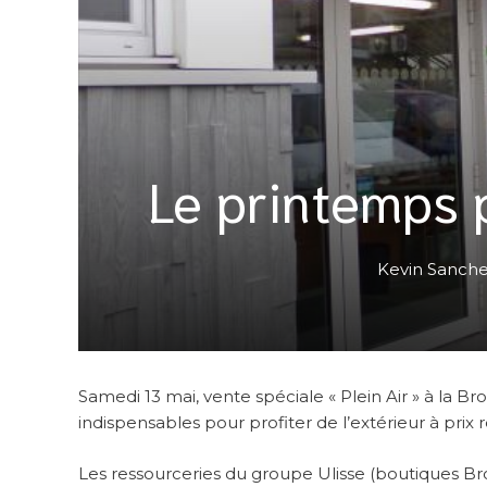
Le printemps 
Kevin Sanch
Samedi 13 mai, vente spéciale « Plein Air » à la
indispensables pour profiter de l’extérieur à prix
Les ressourceries du groupe Ulisse (boutiques Br