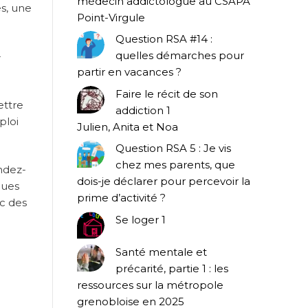
médecin addictologue au CSAPA
es, une
Point-Virgule
Question RSA #14 :
quelles démarches pour
-
partir en vacances ?
Faire le récit de son
ettre
addiction 1
ploi
Julien, Anita et Noa
Question RSA 5 : Je vis
chez mes parents, que
ndez-
dois-je déclarer pour percevoir la
ques
prime d’activité ?
ec des
Se loger 1
Santé mentale et
précarité, partie 1 : les
ressources sur la métropole
grenobloise en 2025