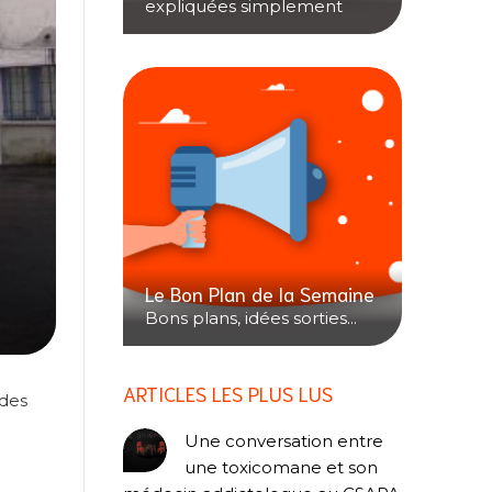
expliquées simplement
Le Bon Plan de la Semaine
Bons plans, idées sorties...
ARTICLES LES PLUS LUS
 des
Une conversation entre
une toxicomane et son