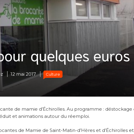
pour quelques euros
ez
12 mai 2017
Culture
 Brocante de mamie d’Échirolles. Au programme : déstockage
 réduit et animations autour du réemploi.
ocantes de Mamie de Saint-Matin-d’Hères et d’Échirolles et