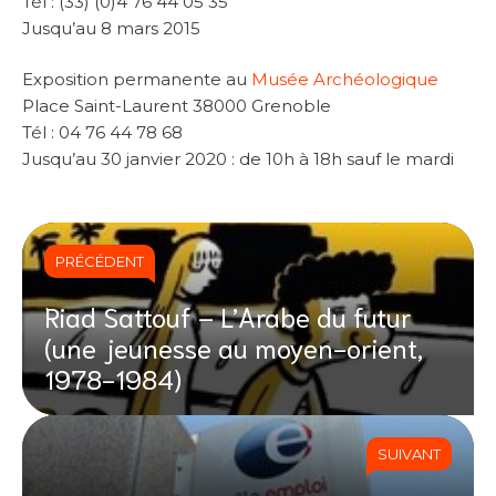
Tél : (33) (0)4 76 44 05 35
Jusqu’au 8 mars 2015
Exposition permanente au
Musée Archéologique
Place Saint-Laurent 38000 Grenoble
Tél : 04 76 44 78 68
Jusqu’au 30 janvier 2020 : de 10h à 18h sauf le mardi
PRÉCÉDENT
Riad Sattouf – L’Arabe du futur
(une jeunesse au moyen-orient,
1978-1984)
SUIVANT