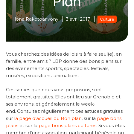
Ilona Rakotoarivony
3 avril 2017
Culture
Vous cherchez des idées de loisirs à faire seul(e), en
famille, entre amis ? LBP donne des bons plans sur
des événements sportifs, spectacles, festivals,
musées, expositions, animations…
Ces sorties que nous vous proposons, sont
totalement gratuites. Elles ont lieu sur Grenoble et
ses environs, et généralement le week-
end. Consultez régulièrement ces astuces gratuites
sur
la page d’accueil du Bon plan
, sur la
page bons
plans
et sur la
page bons plans cultures
. Si vous êtes
membre d’une association, participant bénévole ou