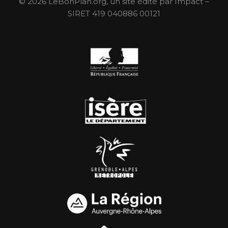
© 2026 LeBonPlan.org, un site édité par Impact –
SIRET 419 040886 00121