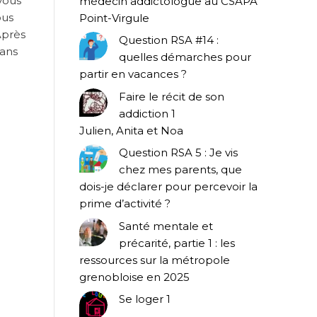
 vous
médecin addictologue au CSAPA
ous
Point-Virgule
Après
Question RSA #14 :
dans
quelles démarches pour
partir en vacances ?
Faire le récit de son
addiction 1
Julien, Anita et Noa
Question RSA 5 : Je vis
chez mes parents, que
dois-je déclarer pour percevoir la
prime d’activité ?
Santé mentale et
précarité, partie 1 : les
ressources sur la métropole
grenobloise en 2025
Se loger 1