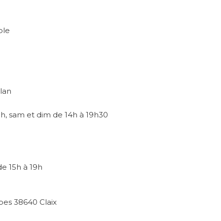
ble
lan
9h, sam et dim de 14h à 19h30
e 15h à 19h
pes 38640 Claix