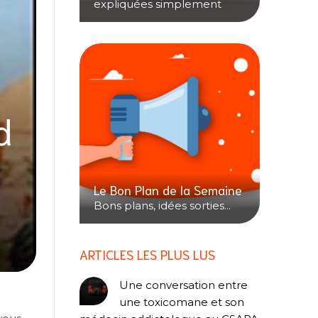
expliquées simplement
d
Le Bon Plan de la Semaine
Bons plans, idées sorties...
ARTICLES LES PLUS LUS
Une conversation entre
une toxicomane et son