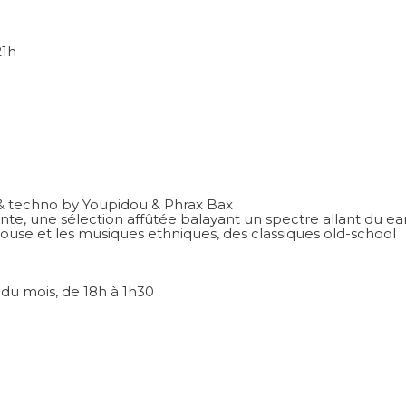
21h
 & techno by Youpidou & Phrax Bax
e, une sélection affûtée balayant un spectre allant du ear
 house et les musiques ethniques, des classiques old-school
s du mois, de 18h à 1h30