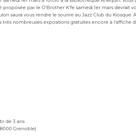
ir samedi 1er mars à 10h30 à la Bibliothèque Arlequin. Vous
é proposée par le O’Brother K’fe samedi 1er mars devrait v
Foulon saura vous rendre le sourire au Jazz Club du Kiosque. 
des très nombreuses expositions gratuites encore à l’affiche 
ir de 3 ans
 38000 Grenoble)