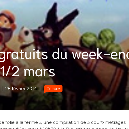
 gratuits du week-en
 1/2 mars
28 février 2014
Culture
e folie à la ferme », une compilation de 3 court-métrages