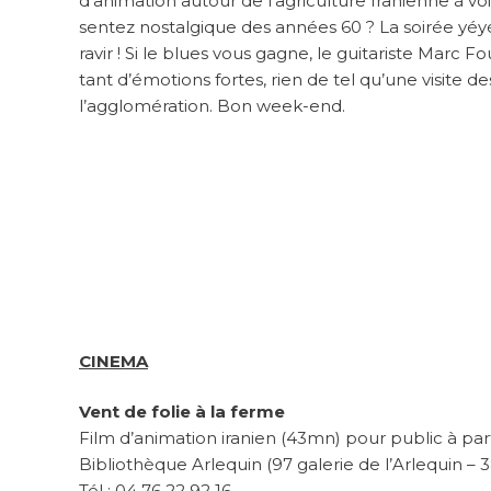
d’animation autour de l’agriculture Iranienne à vo
sentez nostalgique des années 60 ? La soirée yéy
ravir ! Si le blues vous gagne, le guitariste Marc 
tant d’émotions fortes, rien de tel qu’une visite 
l’agglomération. Bon week-end.
CINEMA
Vent de folie à la ferme
Film d’animation iranien (43mn) pour public à part
Bibliothèque Arlequin (97 galerie de l’Arlequin –
Tél : 04 76 22 92 16