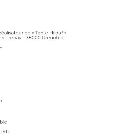
alisateur de « Tante Hilda ! »
enri Frenay – 38000 Grenoble)
»
h
oble
 19h,