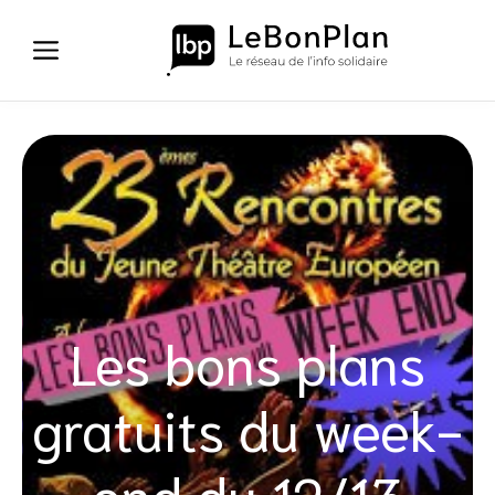
Aller
au
contenu
Les bons plans
gratuits du week-
end du 12/13