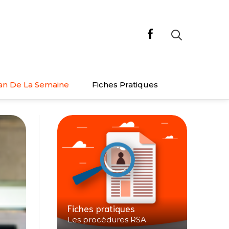
an De La Semaine
Fiches Pratiques
Fiches pratiques
Les procédures RSA