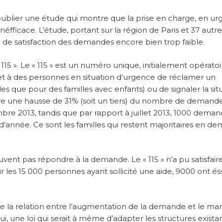
ublier une étude qui montre que la prise en charge, en ur
éfficace. L’étude, portant sur la région de Paris et 37 autre
e satisfaction des demandes encore bien trop faible.
« 115 ». Le « 115 » est un numéro unique, initialement opératoi
ermet à des personnes en situation d’urgence de réclamer un
 que pour des familles avec enfants) ou de signaler la sit
tre une hausse de 31% (soit un tiers) du nombre de demand
 2013, tandis que par rapport à juillet 2013, 1000 deman
d’année. Ce sont les familles qui restent majoritaires en d
ent pas répondre à la demande. Le « 115 » n’a pu satisfair
 les 15 000 personnes ayant sollicité une aide, 9000 ont é
te la relation entre l’augmentation de la demande et le m
ui, une loi qui serait à même d’adapter les structures exista