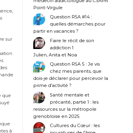
médecin addictologue au CSAPA
Point-Virgule
gence,
Question RSA #14 :
s
quelles démarches pour
partir en vacances ?
re sur
Faire le récit de son
addiction 1
uation
Julien, Anita et Noa
es
Question RSA 5 : Je vis
des
chez mes parents, que
emande
dois-je déclarer pour percevoir la
prime d’activité ?
Santé mentale et
e que
précarité, partie 1 : les
ssuyé
ressources sur la métropole
grenobloise en 2025
anque
Cultures du Cœur : les
ntes à
nourritures de l’âme