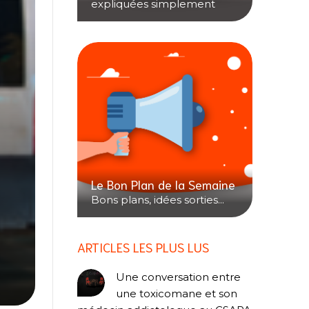
expliquées simplement
Le Bon Plan de la Semaine
Bons plans, idées sorties...
ARTICLES LES PLUS LUS
Une conversation entre
une toxicomane et son