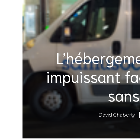
L’hébergeme
impuissant f
sans
David Chaberty