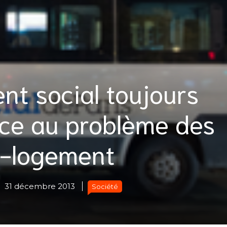
nt social toujours
ace au problème des
-logement
31 décembre 2013
Société