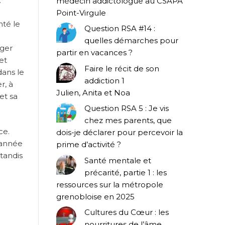
.
médecin addictologue au CSAPA
Point-Virgule
nté le
Question RSA #14 :
quelles démarches pour
ager
partir en vacances ?
et
Faire le récit de son
dans le
addiction 1
r, à
Julien, Anita et Noa
et sa
Question RSA 5 : Je vis
chez mes parents, que
ce.
dois-je déclarer pour percevoir la
 année
prime d’activité ?
tandis
Santé mentale et
précarité, partie 1 : les
ressources sur la métropole
grenobloise en 2025
Cultures du Cœur : les
nourritures de l’âme