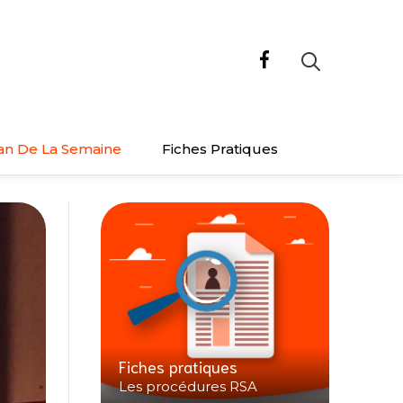
an De La Semaine
Fiches Pratiques
Fiches pratiques
Les procédures RSA