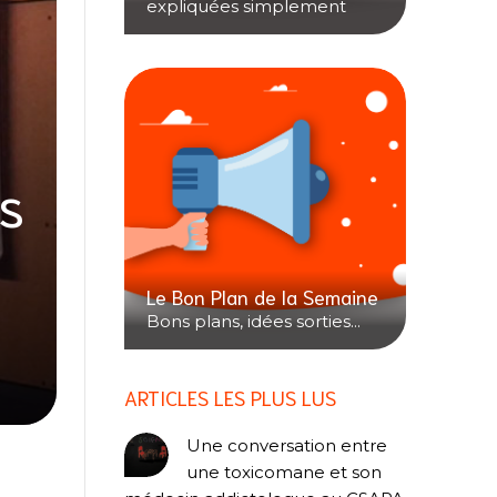
expliquées simplement
s
Le Bon Plan de la Semaine
Bons plans, idées sorties...
ARTICLES LES PLUS LUS
Une conversation entre
une toxicomane et son