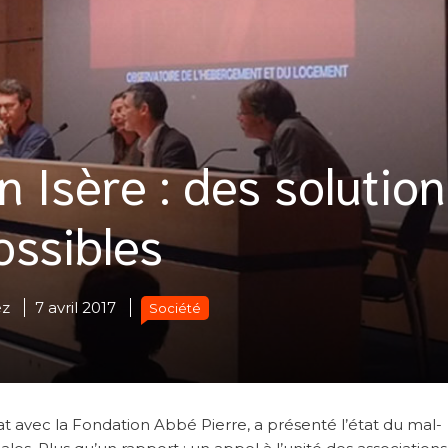
 Isère : des solution
ossibles
ez
7 avril 2017
Société
at avec la Fondation Abbé Pierre, a présenté l’état du mal-