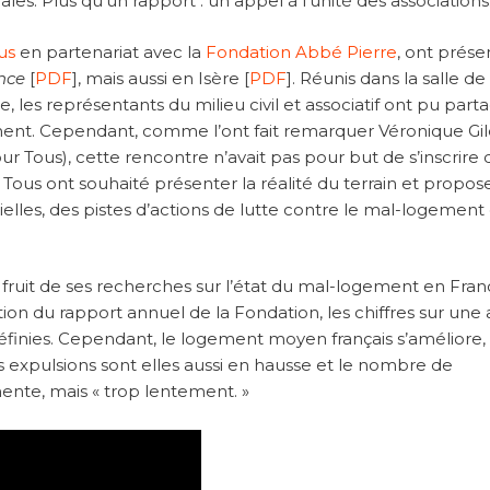
es. Plus qu’un rapport : un appel à l’unité des associations
us
en partenariat avec la
Fondation Abbé Pierre
, ont prése
nce
[
PDF
], mais aussi en Isère [
PDF
]. Réunis dans la salle de
les représentants du milieu civil et associatif ont pu part
ent. Cependant, comme l’ont fait remarquer Véronique Gil
Tous), cette rencontre n’avait pas pour but de s’inscrire 
é. Tous ont souhaité présenter la réalité du terrain et propose
elles, des pistes d’actions de lutte contre le mal-logement 
fruit de ses recherches sur l’état du mal-logement en Fran
on du rapport annuel de la Fondation, les chiffres sur une
finies. Cependant, le logement moyen français s’améliore, 
es expulsions sont elles aussi en hausse et le nombre de
nte, mais « trop lentement. »