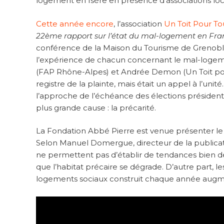
logement en Isère en présence d’associations local
Cette année encore
, l’association
Un Toit Pour To
22ème rapport sur l’état du mal-logement en Fra
conférence de la Maison du Tourisme de Grenoble, 
l’expérience de chacun concernant le mal-logem
(FAP Rhône-Alpes) et Andrée Demon (Un Toit pour 
registre de la plainte, mais était un appel à l’unit
l’approche de l’échéance des élections présidenti
plus grande cause : la précarité.
La Fondation Abbé Pierre est venue présenter le 
Selon Manuel Domergue, directeur de la publicati
ne permettent pas d’établir de tendances bien dé
que l’habitat précaire se dégrade. D’autre part, l
logements sociaux construit chaque année augme