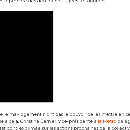
ntreprendre des démarches jugées très lourdes.
ntre le mal-logement n’ont pas le pouvoir de les mettre en 
e à cela, Christine Garnier, vice-présidente à
la Métro
délég
s’est donc exprimée sur les actions prochaines de la collectiv