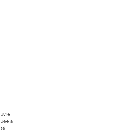
œuvre
uée à
ité