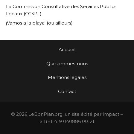
La Commission Consultative des Services Publics
Locaux (CCSPL)
¡Vamos a la playa! (ou ailleurs)
Accueil
Qui sommes-nous
Mentions légales
Contact
© 2026 LeBonPlan.org, un site édité par Impact –
SIRET 419 040886 00121