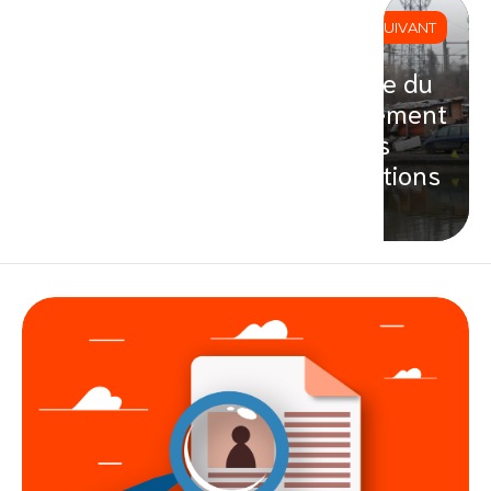
SUIVANT
Crise du
logement
: des
solutions
?