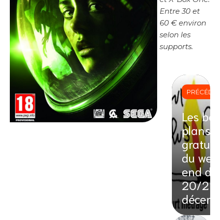
Entre 30 et
60 € environ
selon les
supports.
PRÉCÉDE
Les bo
plans
gratuit
du wee
end du
20/21
décem