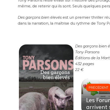
Tony Parsons reste évasif sur l’histoire des protago
même, de retenir qui ils sont. Seuls quelques per
Des garçons bien élevés
est un premier thriller r
dans la narration, la maîtrise du rythme de Tony Pa
Des garçons bien é
Tony Parsons
Éditions de la Mart
432 pages
22 €
PRÉCÉDENT
Les Foru
arrivent