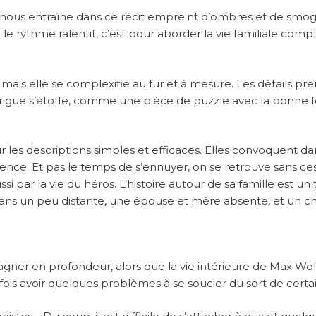
 nous entraîne dans ce récit empreint d’ombres et de smog
e rythme ralentit, c’est pour aborder la vie familiale comp
ais elle se complexifie au fur et à mesure. Les détails pr
ntrigue s’étoffe, comme une pièce de puzzle avec la bonne 
ur les descriptions simples et efficaces. Elles convoquent da
ence. Et pas le temps de s’ennuyer, on se retrouve sans ce
i par la vie du héros. L’histoire autour de sa famille est u
5 ans un peu distante, une épouse et mère absente, et un ch
er en profondeur, alors que la vie intérieure de Max Wolf
ois avoir quelques problèmes à se soucier du sort de certai