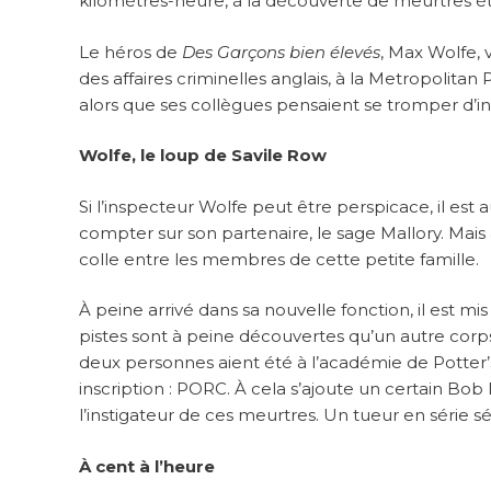
kilomètres-heure, à la découverte de meurtres é
Le héros de
Des Garçons bien élevés
, Max Wolfe, v
des affaires criminelles anglais, à la Metropolitan 
alors que ses collègues pensaient se tromper d’in
Wolfe, le loup de Savile Row
Si l’inspecteur Wolfe peut être perspicace, il es
compter sur son partenaire, le sage Mallory. Mais au
colle entre les membres de cette petite famille.
À peine arrivé dans sa nouvelle fonction, il est 
pistes sont à peine découvertes qu’un autre corp
deux personnes aient été à l’académie de Potter’s F
inscription : PORC. À cela s’ajoute un certain Bob
l’instigateur de ces meurtres. Un tueur en série sév
À cent à l’heure