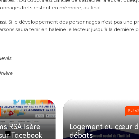
nistes… Du coup, il est difficile de s’attacher à eux et quelqu
sonnages forts restent en mémoire, au final.
éussi. Si le développement des personnages n’est pas une pr
rsons saura tenir en haleine le lecteur jusqu’à la dernière 
levés
inière
SUIV
ms RSA Isère
Logement au cœur d
 sur Facebook
débats