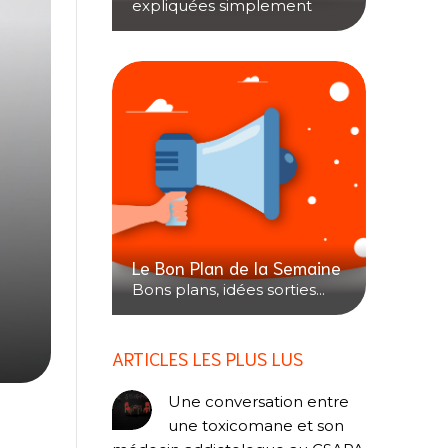
expliquées simplement
Le Bon Plan de la Semaine
Bons plans, idées sorties...
ARTICLES LES PLUS LUS
Une conversation entre
une toxicomane et son