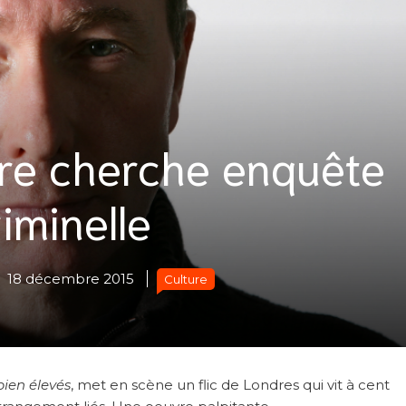
ire cherche enquête
iminelle
18 décembre 2015
Culture
ien élevés
, met en scène un flic de Londres qui vit à cent