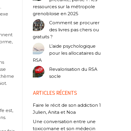
ressources sur la métropole
.
grenobloise en 2025
lexe
Comment se procurer
des livres pas chers ou
ennent
gratuits ?
forme,
L’aide psychologique
pour les allocataires du
RSA
ns
sse
Revalorisation du RSA
n thème
socle
iot.
ARTICLES RÉCENTS
Faire le récit de son addiction 1
e est,
Julien, Anita et Noa
ns.
Une conversation entre une
toxicomane et son médecin