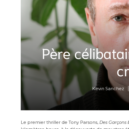
Père célibata
cr
Kevin Sanchez
Le premier thriller de Tony Parsons,
Des Garçons b