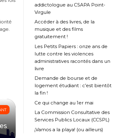
es fois
addictologue au CSAPA Point-
Virgule
iorité
Accéder à des livres, de la
page.
musique et des films
gratuitement !
Les Petits Papiers : onze ans de
lutte contre les violences
administratives racontés dans un
livre
Demande de bourse et de
logement étudiant : c’est bientôt
la fin !
Ce qui change au 1er mai
ANT
La Commission Consultative des
Services Publics Locaux (CCSPL)
es
¡Vamos a la playa! (ou ailleurs)