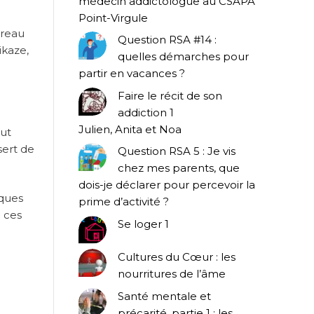
médecin addictologue au CSAPA
Point-Virgule
ureau
Question RSA #14 :
ikaze,
quelles démarches pour
partir en vacances ?
Faire le récit de son
addiction 1
Julien, Anita et Noa
eut
sert de
Question RSA 5 : Je vis
chez mes parents, que
dois-je déclarer pour percevoir la
lques
prime d’activité ?
e ces
Se loger 1
e
Cultures du Cœur : les
nourritures de l’âme
Santé mentale et
précarité, partie 1 : les