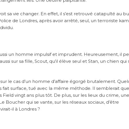
trangement liés. Une oeuvre palpitante.
oit sa vie changer. En effet, il s’est retrouvé catapulté au b
Police de Londres, après avoir arrêté, seul, un terroriste kam
dividu.
t aussi un homme impulsif et imprudent. Heureusement, il p
ssi sur sa fille, Scout, qu’il élève seul et Stan, un chien qui 
mis sur le cas d’un homme d’affaire égorgé brutalement. Que
s fait surface, tué avec la même méthode. Il semblerait qu
ield vingt ans plus tôt. De plus, sur les lieux du crime, un
 Le Boucher qui se vante, sur les réseaux sociaux, d’être
irait-il à Londres ?