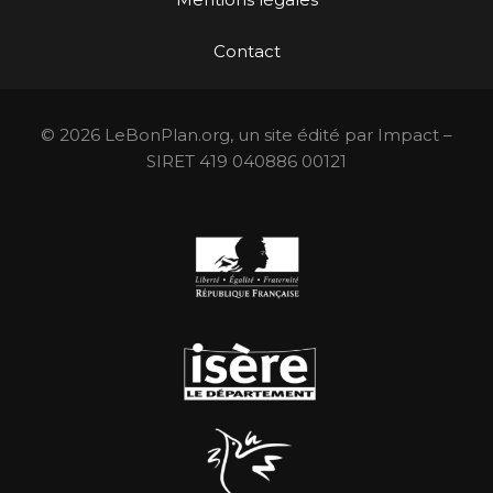
Contact
© 2026 LeBonPlan.org, un site édité par Impact –
SIRET 419 040886 00121