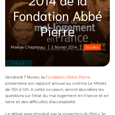
Fondation Abbé
Pierre
Maeva Chapiteau
5 février 2014
Société
Vendredi 7 février, la
Fondation Abbé Pierre
présentera son rapport annuel au cinéma Le Méliès
de 10h à 12h. A cette occasion, seront abordées les
questions sur l’état du mal logement en France et en
Isère et des difficultés d’accessibilité.
Le débat sera introduit par la projection du film « Je