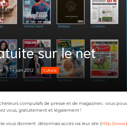
tuite sur le net
er
14 juin 2012
Culture
acheteurs compulsifs de presse et de magazines : vous pou
z vous, gratuitement et légalement !
le vous donnent désormais accès via leur site (
http://www