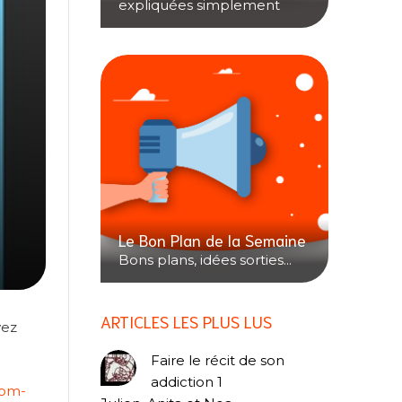
expliquées simplement
Le Bon Plan de la Semaine
Bons plans, idées sorties...
ARTICLES LES PLUS LUS
vez
Faire le récit de son
addiction 1
.bm-