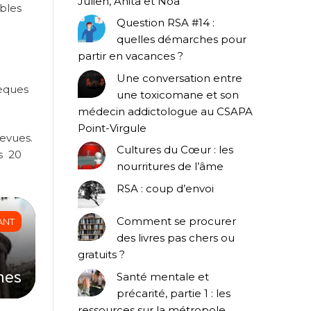
Julien, Anita et Noa
ables
Question RSA #14 :
quelles démarches pour
partir en vacances ?
Une conversation entre
hèques
une toxicomane et son
médecin addictologue au CSAPA
Point-Virgule
revues.
Cultures du Cœur : les
as 20
nourritures de l’âme
RSA : coup d’envoi
Comment se procurer
ANT
des livres pas chers ou
gratuits ?
nes
Santé mentale et
précarité, partie 1 : les
ressources sur la métropole