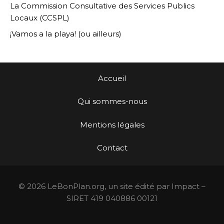
La Commission Consultative des Services Publics
Locaux (CCSPL)
¡Vamos a la playa! (ou ailleurs)
Accueil
Qui sommes-nous
Mentions légales
Contact
© 2026 LeBonPlan.org, un site édité par Impact –
SIRET 419 040886 00121