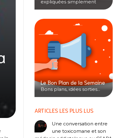
expliquées simplement
a
Le Bon Plan de la Semaine
Bons plans, idées sorties...
ARTICLES LES PLUS LUS
Une conversation entre
e
une toxicomane et son