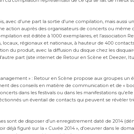
n cd compilation représentatif de ce qui se fait de mieux su
is, avec d’une part la sortie d’une compilation, mais aussi un
 une action auprès des organisateurs de concerts ou même 
mpilation est éditée à 1000 exemplaires, et l’association R
, locaux, régionaux et nationaux, à hauteur de 400 contact
bution du produit, avec la diffusion du disque chez les disquai
t d’autre part (site internet de Retour en Scène et Deezer, It
 « management » : Retour en Scène propose aux groupes un é
lement des conseils en matière de communication et de « boo
oncerts dans les festivals ou dans les manifestations qu’elle
éléctionnés un éventail de contacts qui peuvent se révèler tr
quises sont de disposer d’un enregistrement daté de 2014 (dé
voir déjà figuré sur la « Cuvée 2014 », d’oeuvrer dans le dom