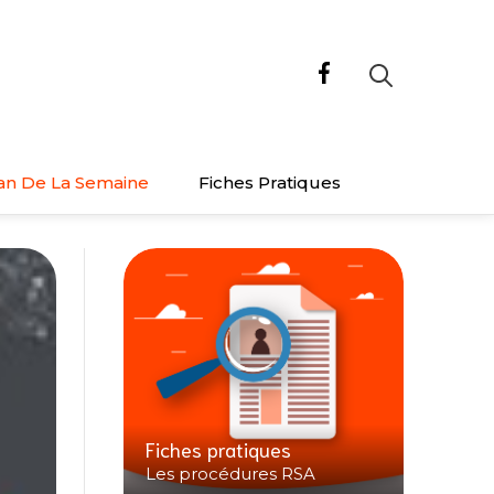
an De La Semaine
Fiches Pratiques
Fiches pratiques
Les procédures RSA