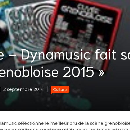
e – Dynamusic fait s
enobloise 2015 »
2 septembre 2014
Culture
amusic séléctionne le meilleur cru de la scène grenoblois