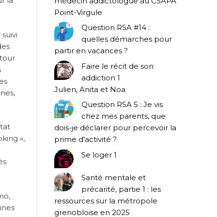
r la
médecin addictologue au CSAPA
Point-Virgule
Question RSA #14 :
 suivi
quelles démarches pour
des
partir en vacances ?
etour
Faire le récit de son
s
addiction 1
res
Julien, Anita et Noa
unes,
Question RSA 5 : Je vis
chez mes parents, que
tat
dois-je déclarer pour percevoir la
king »,
prime d’activité ?
Se loger 1
ès
Santé mentale et
précarité, partie 1 : les
mo,
ressources sur la métropole
aines
grenobloise en 2025