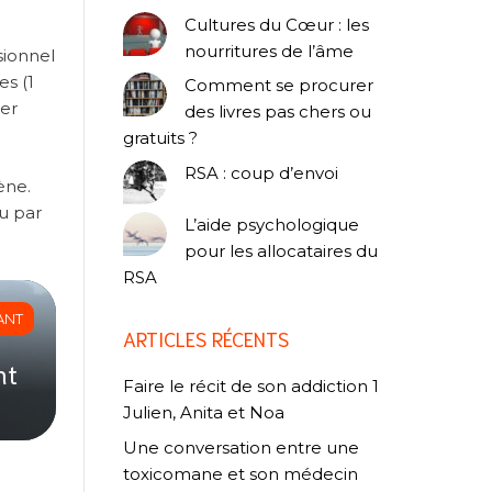
Cultures du Cœur : les
nourritures de l’âme
sionnel
es (1
Comment se procurer
ier
des livres pas chers ou
gratuits ?
RSA : coup d’envoi
ène.
ou par
L’aide psychologique
pour les allocataires du
RSA
ANT
ARTICLES RÉCENTS
nt
Faire le récit de son addiction 1
Julien, Anita et Noa
Une conversation entre une
toxicomane et son médecin