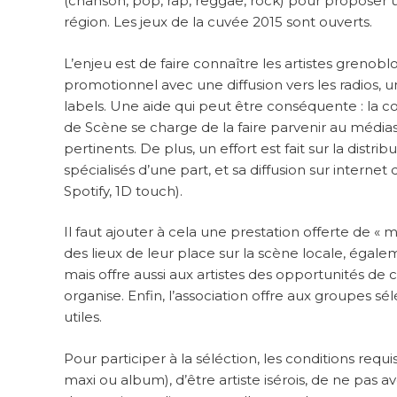
(chanson, pop, rap, reggae, rock) pour proposer u
région. Les jeux de la cuvée 2015 sont ouverts.
L’enjeu est de faire connaître les artistes grenoblo
promotionnel avec une diffusion vers les radios,
labels. Une aide qui peut être conséquente : la co
de Scène se charge de la faire parvenir au médias
pertinents. De plus, un effort est fait sur la distri
spécialisés d’une part, et sa diffusion sur interne
Spotify, 1D touch).
Il faut ajouter à cela une prestation offerte de
des lieux de leur place sur la scène locale, éga
mais offre aussi aux artistes des opportunités de c
organise. Enfin, l’association offre aux groupes s
utiles.
Pour participer à la séléction, les conditions re
maxi ou album), d’être artiste isérois, de ne pas a