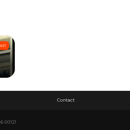
ANT
Contact
86 00121