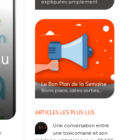
expliquées simplement
au
Le Bon Plan de la Semaine
Bons plans, idées sorties...
ARTICLES LES PLUS LUS
Une conversation entre
à
une toxicomane et son