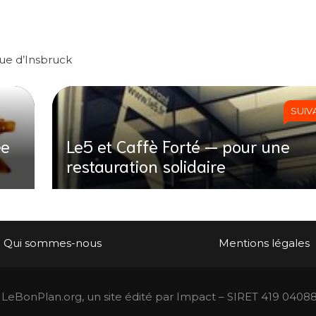
nue d’Insbruck
SUIV
ée
Le5 et Caffè Forté — pour une
restauration solidaire
Qui sommes-nous
Mentions légales
LeBonPlan.org, un site édité par Impact – SIRET 419 0408