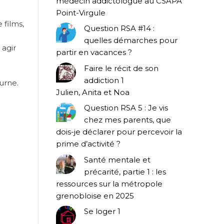
médecin addictologue au CSAPA
Point-Virgule
 films,
Question RSA #14 :
quelles démarches pour
 agir
partir en vacances ?
Faire le récit de son
addiction 1
urne.
Julien, Anita et Noa
Question RSA 5 : Je vis
chez mes parents, que
dois-je déclarer pour percevoir la
prime d’activité ?
Santé mentale et
précarité, partie 1 : les
ressources sur la métropole
grenobloise en 2025
Se loger 1