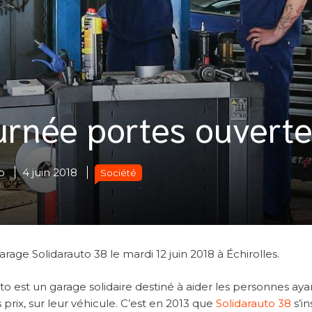
ournée portes ouvert
o
4 juin 2018
Société
age Solidarauto 38 le mardi 12 juin 2018 à Échirolles.
to est un garage solidaire destiné à aider les personnes aya
s prix, sur leur véhicule. C’est en 2013 que
Solidarauto 38
s’in