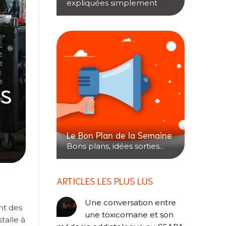
expliquées simplement
es
Le Bon Plan de la Semaine
Bons plans, idées sorties...
ARTICLES LES PLUS LUS
Une conversation entre
nt des
une toxicomane et son
stalle à