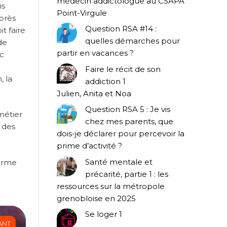
médecin addictologue au CSAPA
is
Point-Virgule
uprès
Question RSA #14 :
t faire
quelles démarches pour
de
partir en vacances ?
ec
Faire le récit de son
, la
addiction 1
Julien, Anita et Noa
Question RSA 5 : Je vis
métier
chez mes parents, que
i des
dois-je déclarer pour percevoir la
prime d’activité ?
Santé mentale et
forme
précarité, partie 1 : les
ressources sur la métropole
grenobloise en 2025
Se loger 1
ANT