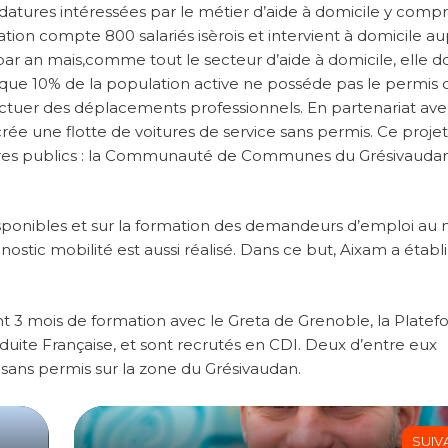
atures intéressées par le métier d’aide à domicile y compr
tion compte 800 salariés isèrois et intervient à domicile a
ar an mais,comme tout le secteur d’aide à domicile, elle doi
t que 10% de la population active ne posséde pas le permis 
ectuer des déplacements professionnels. En partenariat av
rée une flotte de voitures de service sans permis. Ce projet
aires publics : la Communauté de Communes du Grésivaudan
disponibles et sur la formation des demandeurs d’emploi au 
ostic mobilité est aussi réalisé. Dans ce but, Aixam a établ
 3 mois de formation avec le Greta de Grenoble, la Plate
duite Française, et sont recrutés en CDI. Deux d’entre eux
 sans permis sur la zone du Grésivaudan.
SUIV