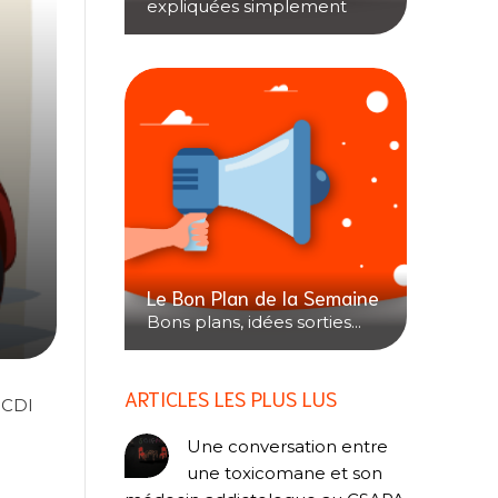
expliquées simplement
Le Bon Plan de la Semaine
Bons plans, idées sorties...
ARTICLES LES PLUS LUS
 CDI
Une conversation entre
une toxicomane et son