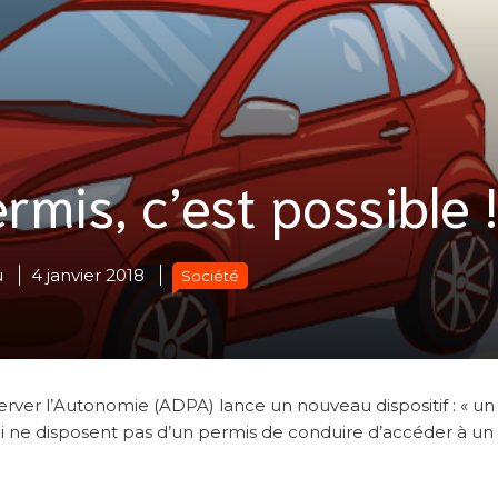
mis, c’est possible !
u
4 janvier 2018
Société
rver l’Autonomie (ADPA) lance un nouveau dispositif : « un
i ne disposent pas d’un permis de conduire d’accéder à un