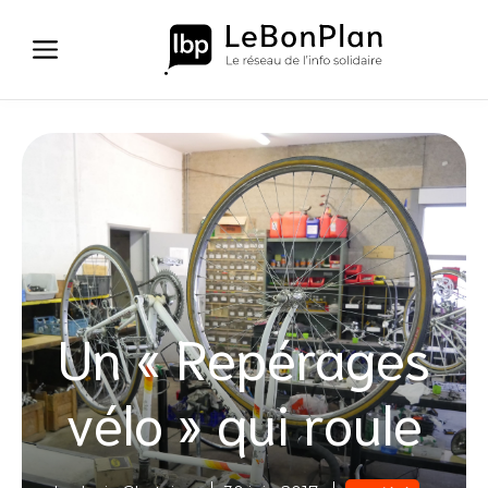
Aller
au
contenu
Un « Repérages
vélo » qui roule