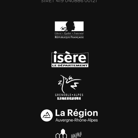
SIRET 419 040886 00121