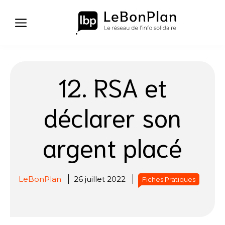
Aller
au
contenu
12. RSA et
déclarer son
argent placé
LeBonPlan
26 juillet 2022
Fiches Pratiques