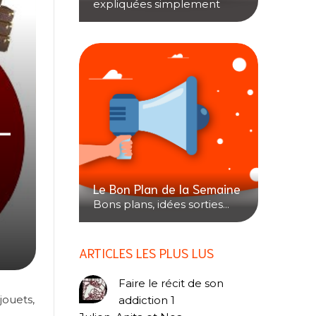
expliquées simplement
–
Le Bon Plan de la Semaine
Bons plans, idées sorties...
ARTICLES LES PLUS LUS
Faire le récit de son
jouets,
addiction 1