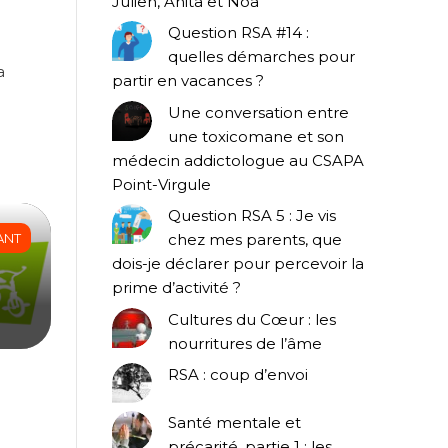
Julien, Anita et Noa
Question RSA #14 :
quelles démarches pour
a
partir en vacances ?
Une conversation entre
une toxicomane et son
médecin addictologue au CSAPA
Point-Virgule
Question RSA 5 : Je vis
ANT
chez mes parents, que
dois-je déclarer pour percevoir la
prime d’activité ?
Cultures du Cœur : les
nourritures de l’âme
RSA : coup d’envoi
Santé mentale et
précarité, partie 1 : les