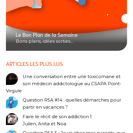
Le Bon Plan de la Semaine
Bons plans, idées sorties...
ARTICLES LES PLUS LUS
Une conversation entre une toxicomane et
son médecin addictologue au CSAPA Point-
Virgule
Question RSA #14 : quelles démarches pour
partir en vacances ?
Faire le récit de son addiction 1
Julien, Anita et Noa
Question RSA 5 : Je vis chez mes parents, que