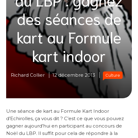
des séances de
kart au Formule
kart indoor
Richard Collier
12 décembre 2013
Culture
Une séance de kart au Formule Kart Indoor
d’Echirolles, ça vous dit ? C’est ce que vous pouvez
gagner aujourd’hui en participant au concours de
Noël du LBP. Il suffit pour cela de répondre à la