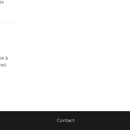
rs
ée à
nel.
Contact