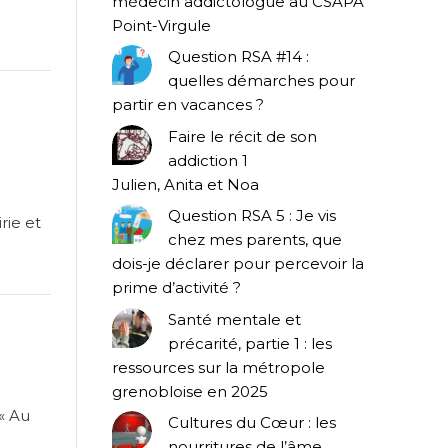
médecin addictologue au CSAPA
Point-Virgule
Question RSA #14 :
quelles démarches pour
partir en vacances ?
Faire le récit de son
addiction 1
Julien, Anita et Noa
Question RSA 5 : Je vis
rie et
chez mes parents, que
dois-je déclarer pour percevoir la
prime d’activité ?
Santé mentale et
précarité, partie 1 : les
ressources sur la métropole
grenobloise en 2025
« Au
Cultures du Cœur : les
nourritures de l’âme