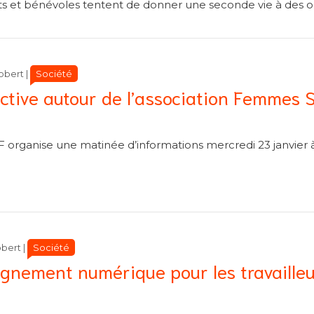
nts et bénévoles tentent de donner une seconde vie à des o
Catégories
Catégories
Société
obert
|
ective autour de l’association Femmes 
organise une matinée d’informations mercredi 23 janvier à
Catégories
Catégories
Société
obert
|
gnement numérique pour les travaille