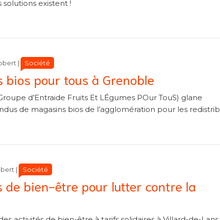
solutions existent !
Catégories
Catégories
Société
obert
|
s bios pour tous à Grenoble
(Groupe d’Entraide Fruits Et LÉgumes POur TouS) glane
dus de magasins bios de l’agglomération pour les redistri
Catégories
Catégories
Société
obert
|
s de bien-être pour lutter contre la
s activités de bien-être à tarifs solidaires à Villard-de-Lans.