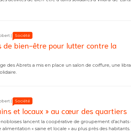
Catégories
Catégories
Société
obert
|
s de bien-être pour lutter contre la
e des Abrets a mis en place un salon de coiffure, une librai
olidaire.
Catégories
Catégories
Société
obert
|
ains et locaux » au cœur des quartiers
obloises lancent la coopérative de groupement d’achats 
alimentation « saine et locale » au plus près des habitants.