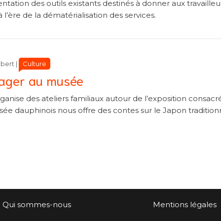
tation des outils existants destinés à donner aux travailleu
à l’ère de la dématérialisation des services.
Catégories
Catégories
Culture
obert
|
oyager au musée
nise des ateliers familiaux autour de l’exposition consacr
sée dauphinois nous offre des contes sur le Japon tradition
Qui sommes-nous
Mentions légales