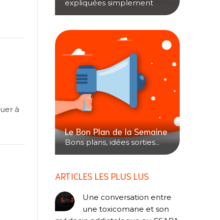
expliquées simplement
buer à
Le Bon Plan de la Semaine
Bons plans, idées sorties...
ARTICLES LES PLUS LUS
Une conversation entre
une toxicomane et son