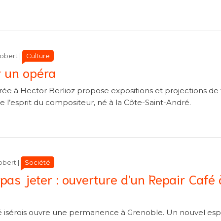
Catégories
Catégories
Culture
Robert
|
ir un opéra
e à Hector Berlioz propose expositions et projections de 
re l’esprit du compositeur, né à la Côte-Saint-André.
Catégories
Catégories
Société
obert
|
pas jeter : ouverture d’un Repair Café 
é isérois ouvre une permanence à Grenoble. Un nouvel es