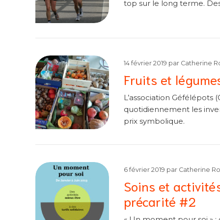
top sur le long terme. Des 
14 février 2019
par
Catherine R
Fruits et légume
L’association Géfélépots 
quotidiennement les inven
prix symbolique.
6 février 2019
par
Catherine R
Soins et activité
précarité #2
« Un moment pour soi » : de