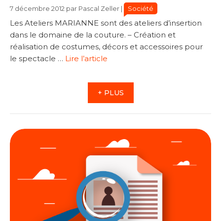
Catégories
Catégories
Société
7 décembre 2012
par
Pascal Zeller
|
Les Ateliers MARIANNE sont des ateliers d’insertion
dans le domaine de la couture. – Création et
réalisation de costumes, décors et accessoires pour
le spectacle …
Lire l’article
+ PLUS