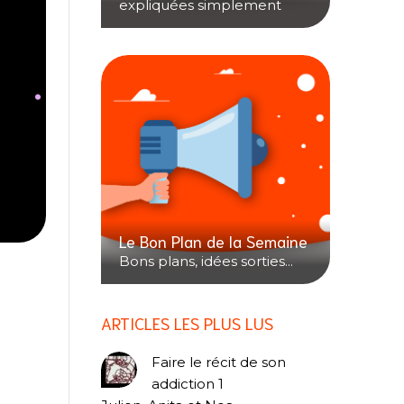
expliquées simplement
Le Bon Plan de la Semaine
Bons plans, idées sorties...
ARTICLES LES PLUS LUS
Faire le récit de son
addiction 1