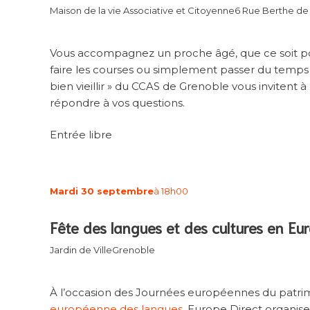
Maison de la vie Associative et Citoyenne
6 Rue Berthe de
Vous accompagnez un proche âgé, que ce soit po
faire les courses ou simplement passer du temps a
bien vieillir » du CCAS de Grenoble vous invitent à
répondre à vos questions.
Entrée libre
Mardi 30 septembre
à 18h00
Fête des langues et des cultures en Eu
Jardin de Ville
Grenoble
À l’occasion des Journées européennes du patrim
européenne des langues
, Europe Direct organise