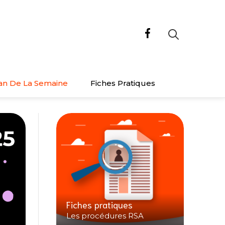
an De La Semaine
Fiches Pratiques
Fiches pratiques
Les procédures RSA