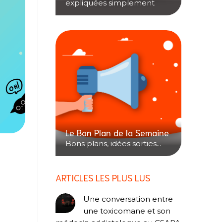
expliquées simplement
Le Bon Plan de la Semaine
Bons plans, idées sorties...
ARTICLES LES PLUS LUS
Une conversation entre
une toxicomane et son