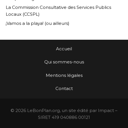
La Commission Consultative des Services Publics
Locaux (CCSPL)
¡Vamos a la playa! (ou ailleurs)
Accueil
Qui sommes-nous
Mentions légales
Contact
© 2026 LeBonPlan.org, un site édité par Impact –
SIRET 419 040886 00121