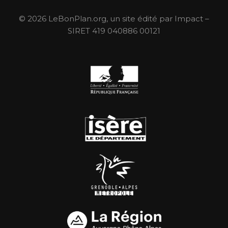
© 2026 LeBonPlan.org, un site édité par Impact –
SIRET 419 040886 00121