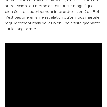
détacherons l’irrésistible
Stronger,
bien que tous les
autres soient du même acabit : Juste magnifique,
bien écrit et superbement interprété…Non, Joe Bel
n’est pas une énième révélation qu’on nous martèle
régulièrement mais bel et bien une artiste gagnante
sur le long terme.