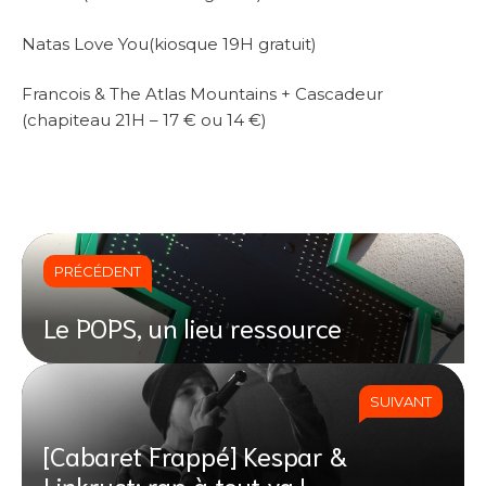
Natas Love You(kiosque 19H gratuit)
Francois & The Atlas Mountains + Cascadeur
(chapiteau 21H – 17 € ou 14 €)
PRÉCÉDENT
Le POPS, un lieu ressource
SUIVANT
[Cabaret Frappé] Kespar &
Linkrust: rap à tout va !