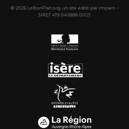
© 2026 LeBonPlan.org, un site édité par Impact –
SIRET 419 040886 00121