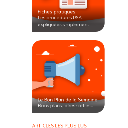
Fiches pratiques
Les procédures RSA
expliquées simplement
Le Bon Plan de la Semaine
Bons plans, idées sorties...
ARTICLES LES PLUS LUS