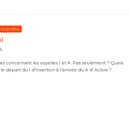
tégories
tégories
Forum RSA
i
A.
es concernant les voyelles I et A. Pas seulement ? Quels
départ du I d’Insertion à l’arrivée du A d’ Active ?