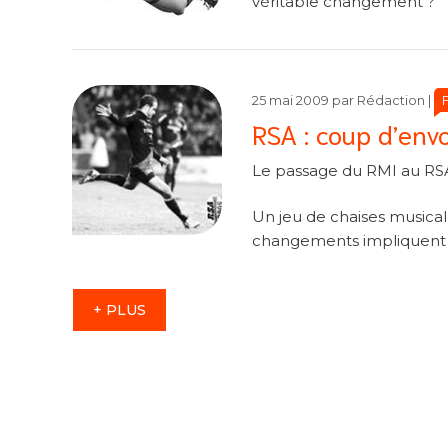
véritable changement ?
Ca
Ca
25 mai 2009
par
Rédaction
|
RSA : coup d’envo
Le passage du RMI au RS
Un jeu de chaises musical
changements impliquent le 
+ PLUS