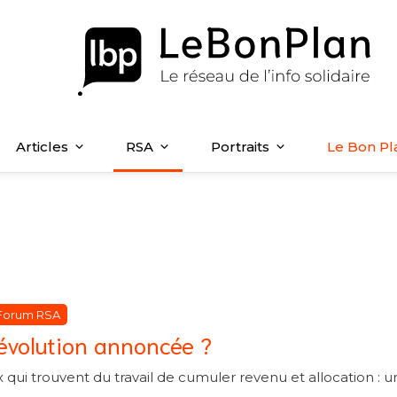
Articles
RSA
Portraits
Le Bon Pl
atégories
atégories
Forum RSA
révolution annoncée ?
 qui trouvent du travail de cumuler revenu et allocation : u