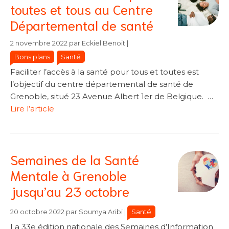
toutes et tous au Centre
Départemental de santé
Catégories
Catégories
2 novembre 2022
par
Eckiel Benoit
|
Bons plans
Santé
Faciliter l’accès à la santé pour tous et toutes est
l’objectif du centre départemental de santé de
Grenoble, situé 23 Avenue Albert 1er de Belgique. …
Lire l’article
Semaines de la Santé
Mentale à Grenoble
jusqu’au 23 octobre
Catégories
Catégories
Santé
20 octobre 2022
par
Soumya Aribi
|
La 33e édition nationale des Semaines d’Information