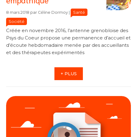
Catégories
Catégories
Santé
8 mars 2018
par
Céline Dormoy
|
Société
Créée en novembre 2016, l’antenne grenobloise des
Psys du Coeur propose une permanence d’accueil et
d’écoute hebdomadaire menée par des accueillants
et des thérapeutes expérimentés
+ PLUS