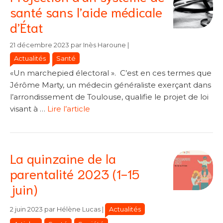
santé sans l’aide médicale
d’État
Catégories
Catégories
21 décembre 2023
par
Inès Haroune
|
Actualités
Santé
«Un marchepied électoral ». C’est en ces termes que
Jérôme Marty, un médecin généraliste exerçant dans
l’arrondissement de Toulouse, qualifie le projet de loi
visant à …
Lire l’article
La quinzaine de la
parentalité 2023 (1-15
juin)
Catégories
Catégories
Actualités
2 juin 2023
par
Hélène Lucas
|