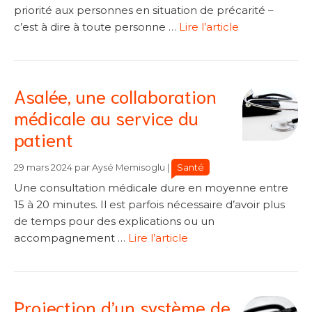
priorité aux personnes en situation de précarité –
c’est à dire à toute personne …
Lire l’article
Asalée, une collaboration
médicale au service du
patient
Catégories
Catégories
Santé
29 mars 2024
par
Aysé Memisoglu
|
Une consultation médicale dure en moyenne entre
15 à 20 minutes. Il est parfois nécessaire d’avoir plus
de temps pour des explications ou un
accompagnement …
Lire l’article
Projection d’un système de