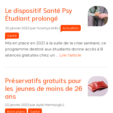
Le dispositif Santé Psy
Étudiant prolongé
Catégories
Catégories
Actualités
30 janvier 2023
par
Soumya Aribi
|
Santé
Mis en place en 2021 à la suite de la crise sanitaire, ce
programme destiné aux étudiants donne accès à 8
séances gratuites chez un …
Lire l’article
Préservatifs gratuits pour
les jeunes de moins de 26
ans
Catégories
Catégories
23 janvier 2023
par
Aysé Memisoglu
|
Bons plans
Santé