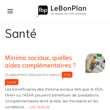
Aller
au
contenu
Santé
Minima sociaux, quelles
aides complémentaires ?
Catégories
Catégories
RSA
23 septembre 2024
par
Eric Ivanov
|
Santé
Les bénéficiaires des minima sociaux tels que le RSA,
l’AAH ou l’ASPA peuvent bénéficier de prestations
complémentaires dont la liste, les montants et les
conditions …
Lire l’article