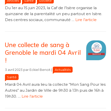
Articles
Santé
Société
Du 1er au 15 juin 2023, la Caf de l’Isère organise la
quinzaine de la parentalité un peu partout en Isère.
Des centres sociaux, communauté …
Lire l’article
Une collecte de sang à
Grenoble le mardi 04 Avril
!
Catégories
Catégories
Actualités
3 avril 2023
par
Eckiel Benoit
|
Santé
Mardi 04 Avril aura lieu la collecte “Mon Sang Pour les
Autres” au Jardin de Ville de 9h30 à 13h puis de 16h à
19h30. …
Lire l’article