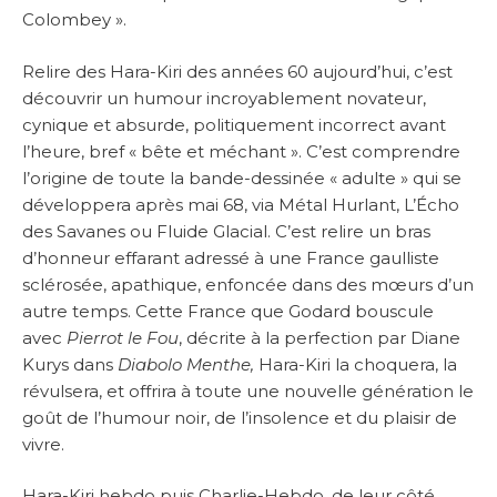
Colombey ».
Relire des Hara-Kiri des années 60 aujourd’hui, c’est
découvrir un humour incroyablement novateur,
cynique et absurde, politiquement incorrect avant
l’heure, bref « bête et méchant ». C’est comprendre
l’origine de toute la bande-dessinée « adulte » qui se
développera après mai 68, via Métal Hurlant, L’Écho
des Savanes ou Fluide Glacial. C’est relire un bras
d’honneur effarant adressé à une France gaulliste
sclérosée, apathique, enfoncée dans des mœurs d’un
autre temps. Cette France que Godard bouscule
avec
Pierrot le Fou
, décrite à la perfection par Diane
Kurys dans
Diabolo Menthe,
Hara-Kiri la choquera, la
révulsera, et offrira à toute une nouvelle génération le
goût de l’humour noir, de l’insolence et du plaisir de
vivre.
Hara-Kiri hebdo puis Charlie-Hebdo, de leur côté,