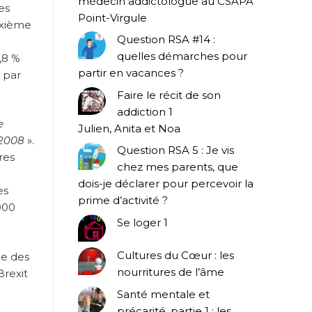
médecin addictologue au CSAPA
es
Point-Virgule
uxième
Question RSA #14 :
quelles démarches pour
,8 %
partir en vacances ?
e par
Faire le récit de son
addiction 1
e
Julien, Anita et Noa
 2008
».
Question RSA 5 : Je vis
res
chez mes parents, que
dois-je déclarer pour percevoir la
es
prime d’activité ?
000
Se loger 1
Cultures du Cœur : les
ge des
nourritures de l’âme
Brexit
Santé mentale et
précarité, partie 1 : les