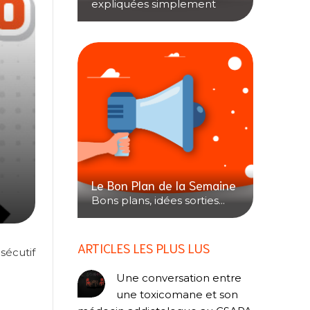
expliquées simplement
Le Bon Plan de la Semaine
Bons plans, idées sorties...
ARTICLES LES PLUS LUS
sécutif
Une conversation entre
une toxicomane et son