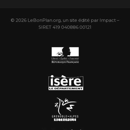
© 2026 LeBonPlan.org, un site édité par Impact –
SIRET 419 040886 00121