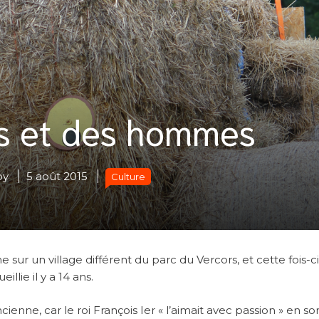
s et des hommes
oy
5 août 2015
Culture
 un village différent du parc du Vercors, et cette fois-ci,
illie il y a 14 ans.
enne, car le roi François Ier « l’aimait avec passion » en so