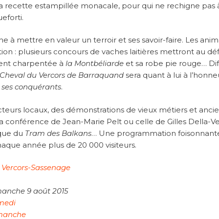
a recette estampillée monacale, pour qui ne rechigne pas 
eforti.
he à mettre en valeur un terroir et ses savoir-faire. Les ani
on : plusieurs concours de vaches laitières mettront au déf
ent charpentée à
la Montbéliarde
et sa robe pie rouge… Diff
Cheval du Vercors de Barraquand
sera quant à lui à l’honne
 ses conquérants
.
cteurs locaux, des démonstrations de vieux métiers et anci
conférence de Jean-Marie Pelt ou celle de Gilles Della-V
ique du
Tram des Balkans
… Une programmation foisonnant
chaque année plus de 20 000 visiteurs.
 Vercors-Sassenage
manche 9 août 2015
medi
manche