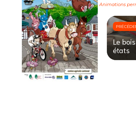
Animations pe
PRÉCÉDE
Le bois
états