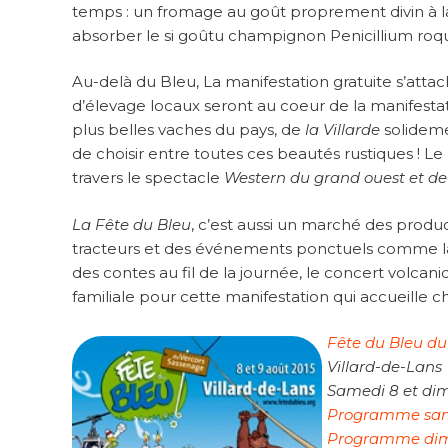
temps : un fromage au goût proprement divin à l
absorber le si goûtu champignon Penicillium roqu
Au-delà du Bleu, La manifestation gratuite s’attac
d’élevage locaux seront au coeur de la manifestati
plus belles vaches du pays, de
la Villarde
solidem
de choisir entre toutes ces beautés rustiques ! Le
travers le spectacle
Western du grand ouest et de
La Fête du Bleu
, c’est aussi un marché des produ
tracteurs et des événements ponctuels comme la 
des contes au fil de la journée, le concert volcan
familiale pour cette manifestation qui accueille 
Fête du Bleu du
Villard-de-Lans
Samedi 8 et di
Programme sa
Programme di