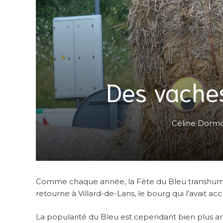
Des vache
Céline Dorm
Comme chaque année, la Fête du Bleu transhume sur
retourne à Villard-de-Lans, le bourg qui l’avait accue
La popularité du Bleu est cependant bien plus anci