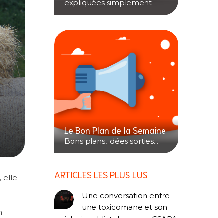
expliquées simplement
Le Bon Plan de la Semaine
Bons plans, idées sorties...
ARTICLES LES PLUS LUS
 elle
Une conversation entre
une toxicomane et son
n