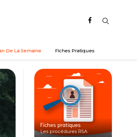
an De La Semaine
Fiches Pratiques
Fiches pratiques
Les procédures RSA