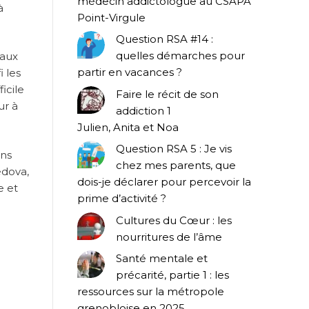
médecin addictologue au CSAPA
à
Point-Virgule
Question RSA #14 :
quelles démarches pour
maux
partir en vacances ?
i les
icile
Faire le récit de son
ur à
addiction 1
Julien, Anita et Noa
Question RSA 5 : Je vis
ens
chez mes parents, que
edova,
dois-je déclarer pour percevoir la
e et
prime d’activité ?
Cultures du Cœur : les
nourritures de l’âme
Santé mentale et
précarité, partie 1 : les
ressources sur la métropole
grenobloise en 2025