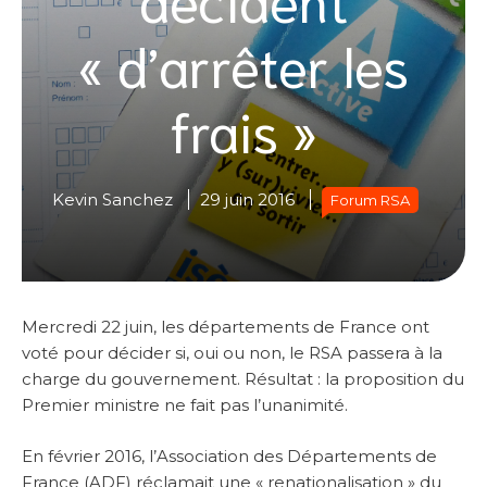
« d’arrêter les
frais »
Kevin Sanchez
29 juin 2016
Forum RSA
Mercredi 22 juin, les départements de France ont
voté pour décider si, oui ou non, le RSA passera à la
charge du gouvernement. Résultat : la proposition du
Premier ministre ne fait pas l’unanimité.
En février 2016, l’Association des Départements de
France (ADF) réclamait une « renationalisation » du