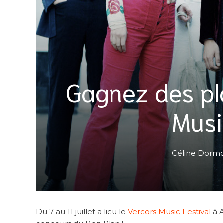
Gagnez des pl
Music
Céline Dorm
Du 7 au 11 juillet a lieu le
Vercors Music Festival
à 