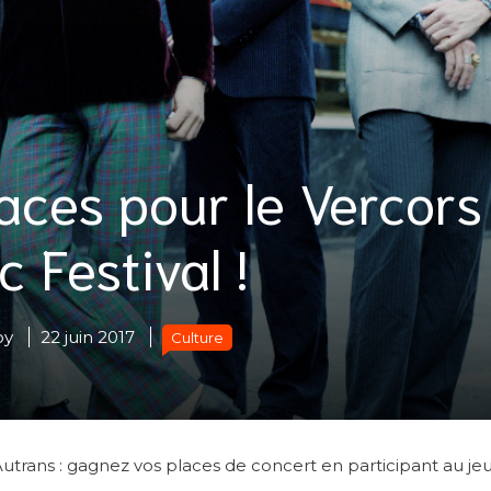
aces pour le Vercors
 Festival !
oy
22 juin 2017
Culture
Autrans : gagnez vos places de concert en participant au je