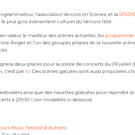
rogrammateur, l’association Vercors en Scènes, et la
SPED
, le plus gros événement culturel du Vercors l’été.
 en valeur le meilleur des scènes actuelles. Au
programme
rine Ringer et l’un des groupes phares de la nouvelle scèn
cés.
era deux places pour la soirée de concerts du 09 juillet 
, c’est par
ici
. Des scènes gatuites sont aussi proposées c
stivaliers ainsi que des navettes gratuites pour rejoindre la
erts à 23h30 ( voir modalités ci-dessous)
rcors Music Festival à Autrans
7 au 11 juillet