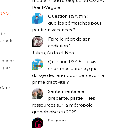
médecin addictologue au CSAPA
Point-Virgule
IDAM
,
Question RSA #14 :
quelles démarches pour
partir en vacances ?
de
Faire le récit de son
e rock
addiction 1
Julien, Anita et Noa
(Fakear
Question RSA 5 : Je vis
haque
chez mes parents, que
dois-je déclarer pour percevoir la
prime d’activité ?
 Gare
Santé mentale et
précarité, partie 1 : les
ressources sur la métropole
grenobloise en 2025
Se loger 1