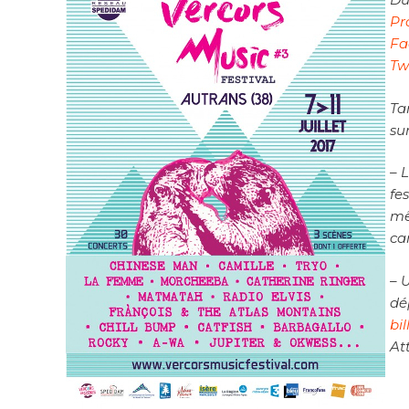
Pr
Fa
Tw
Ta
sur
– 
fe
mê
ca
– 
dé
bi
At