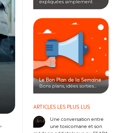
expliquées simplement
Le Bon Plan de la Semaine
Bons plans, idées sorties...
ARTICLES LES PLUS LUS
Une conversation entre
u-
une toxicomane et son